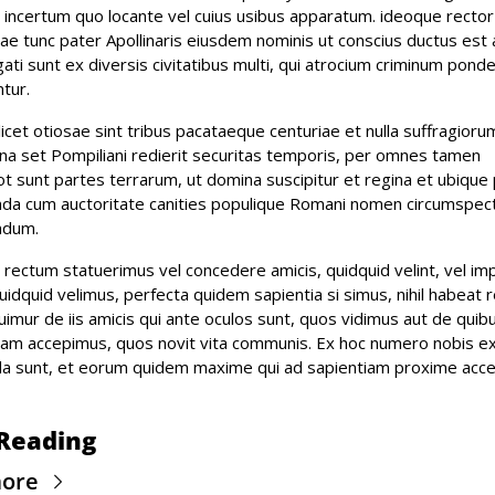
, incertum quo locante vel cuius usibus apparatum. ideoque rector 
ae tunc pater Apollinaris eiusdem nominis ut conscius ductus est al
ati sunt ex diversis civitatibus multi, qui atrocium criminum ponde
tur.
licet otiosae sint tribus pacataeque centuriae et nulla suffragiorum
na set Pompiliani redierit securitas temporis, per omnes tamen 
t sunt partes terrarum, ut domina suscipitur et regina et ubique 
da cum auctoritate canities populique Romani nomen circumspect
ndum.
 rectum statuerimus vel concedere amicis, quidquid velint, vel imp
quidquid velimus, perfecta quidem sapientia si simus, nihil habeat res
uimur de iis amicis qui ante oculos sunt, quos vidimus aut de quibu
m accepimus, quos novit vita communis. Ex hoc numero nobis ex
 sunt, et eorum quidem maxime qui ad sapientiam proxime acce
Reading
more