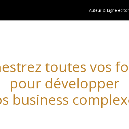
Auteur & Ligne éditor
estrez toutes vos fo
pour développer
os business complex
usiness complexes 
structurent votre croiss