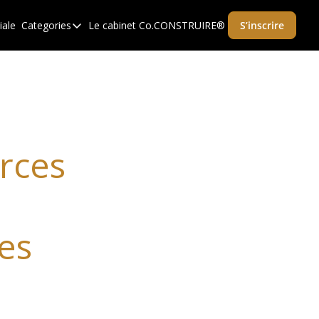
iale
Categories
Le cabinet Co.CONSTRUIRE®
S’inscrire
Categories
Concevoir pour gagner
Delivery Orienté Business
Développement
Innovation valorisée
rces 
M&A
Orientation business collective
Progresser
es
Prospection à haute valeur
Transformation des ESN / Ingénierie
ance.
Transformer le modèle business