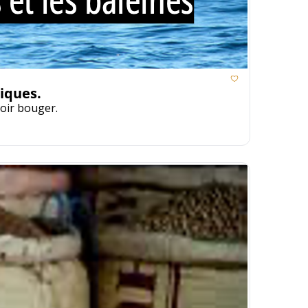
miques.
voir bouger.