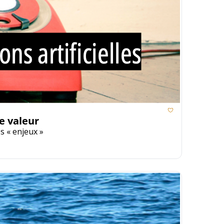
te valeur
Sur les commodities, la prospection s’artificialise. Sur la haute valeur, soyez humain, sans artifices et centrés « enjeux » 